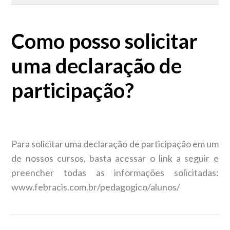
Como posso solicitar meu certificado?
Como posso solicitar
Como posso solicitar uma declaração de participação?
uma declaração de
Como posso solicitar minha certificação Green e Golden
participação?
Belt?
Como posso alterar meus dados cadastrais?
Para solicitar uma declaração de participação em um
de nossos cursos, basta acessar o link a seguir e
preencher todas as informações solicitadas:
www.febracis.com.br/pedagogico/alunos/