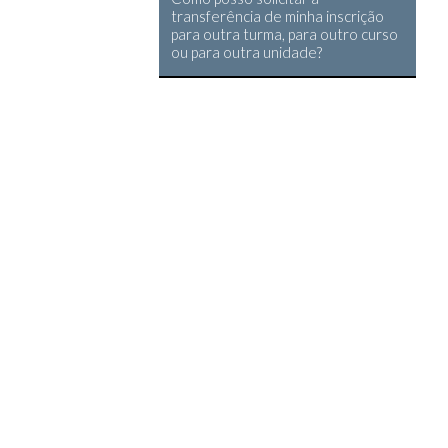
transferência de minha inscrição
para outra turma, para outro curso
ou para outra unidade?