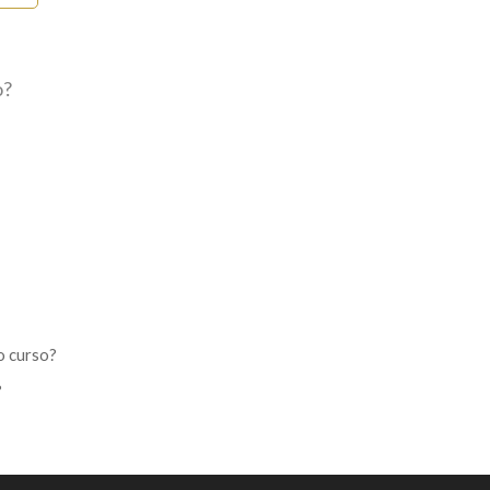
o?
o curso?
?