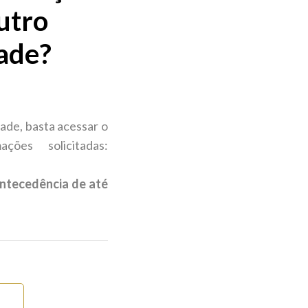
utro
dade?
dade, basta acessar o
ões solicitadas:
antecedência de até