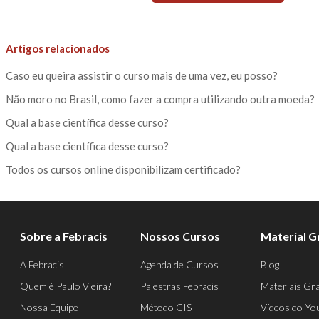
Artigos relacionados
Caso eu queira assistir o curso mais de uma vez, eu posso?
Não moro no Brasil, como fazer a compra utilizando outra moeda?
Qual a base científica desse curso?
Qual a base científica desse curso?
Todos os cursos online disponibilizam certificado?
Sobre a Febracis
Nossos Cursos
Material G
A Febracis
Agenda de Cursos
Blog
Quem é Paulo Vieira?
Palestras Febracis
Materiais Gra
Nossa Equipe
Método CIS
Vídeos do Yo