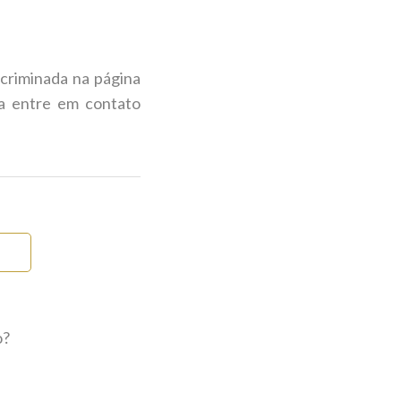
scriminada na página
da entre em contato
o?