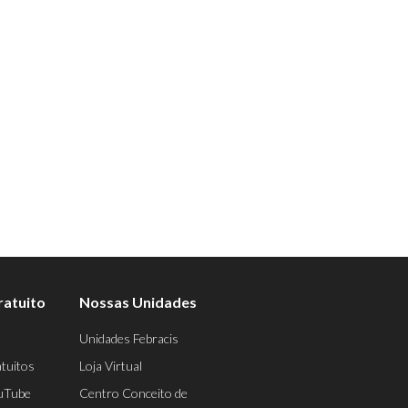
ratuito
Nossas Unidades
Unidades Febracis
tuitos
Loja Virtual
uTube
Centro Conceito de