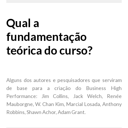
Qual a carga horária do curso?
Qual a
Qual a fundamentação teórica do curso?
fundamentação
Qual a metodologia do curso?
teórica do curso?
Quais as principais ferramentas utilizadas no curso?
Qual é o objetivo do curso?
Alguns dos autores e pesquisadores que serviram
de base para a criação do Business High
Performance: Jim Collins, Jack Welch, Renée
Mauborgne, W. Chan Kim, Marcial Losada, Anthony
Robbins, Shawn Achor, Adam Grant.