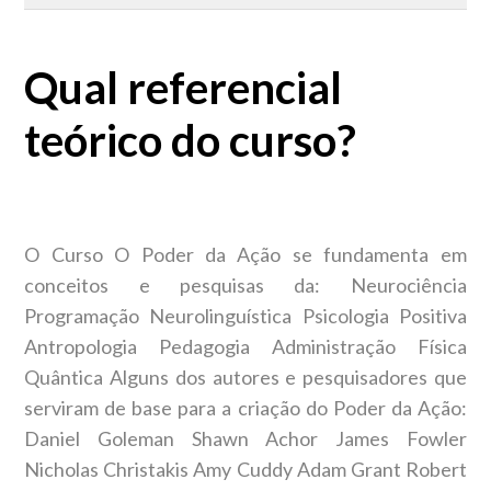
Qual a diferença do curso para Coaches e para o público?
Qual referencial
Sou Coach formado por outro instituição posso, posso
ministrar o curso?
teórico do curso?
Posso levar este treinamento para minha empresa?
Qual referencial teórico do curso?
O Curso O Poder da Ação se fundamenta em
conceitos e pesquisas da: Neurociência
Programação Neurolinguística Psicologia Positiva
Antropologia Pedagogia Administração Física
Quântica Alguns dos autores e pesquisadores que
serviram de base para a criação do Poder da Ação:
Daniel Goleman Shawn Achor James Fowler
Nicholas Christakis Amy Cuddy Adam Grant Robert